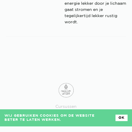
energie lekker door je lichaam
gaat stromen en je
tegelijkertijd lekker rustig
wordt.
Cursussen
Losse lessen
WIJ GEBRUIKEN COOKIES OM DE WEBSITE
Veelgestelde vragen
OK
BETER TE LATEN WERKEN.
Algemene voorwaarden
Privacy