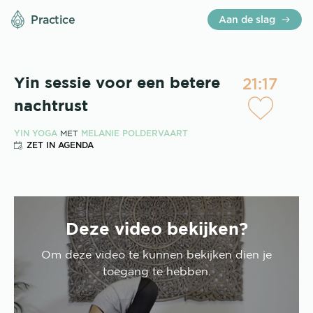
Practice
Aan de slag
21:17
Yin sessie voor een betere
nachtrust
YIN YOGA
MELANIE POLDERVAART
MET
ZET IN AGENDA
Deze video bekijken?
Om deze
video
te kunnen bekijken dien je
toegang te hebben.