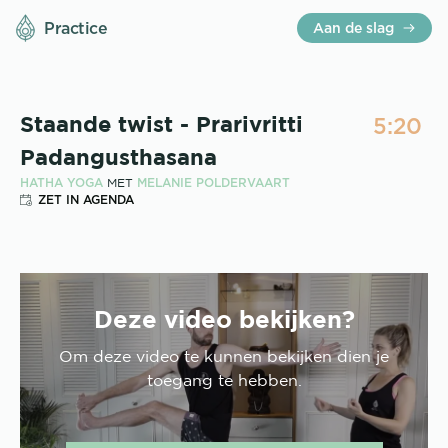
Practice
Aan de slag
5:20
Staande twist - Prarivritti
Padangusthasana
HATHA YOGA
MELANIE POLDERVAART
MET
ZET IN AGENDA
Deze video bekijken?
Om deze
video
te kunnen bekijken dien je
toegang te hebben.