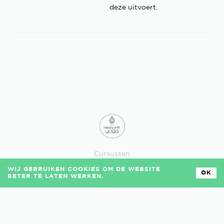
deze uitvoert.
Cursussen
Losse lessen
WIJ GEBRUIKEN COOKIES OM DE WEBSITE
Veelgestelde vragen
OK
BETER TE LATEN WERKEN.
Algemene voorwaarden
Privacy