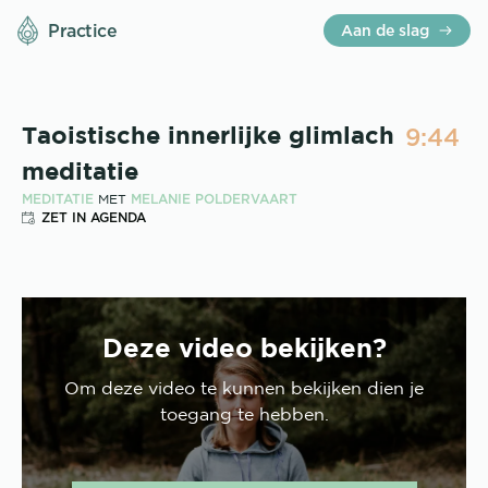
Practice
Aan de slag
9:44
Taoistische innerlijke glimlach
meditatie
MEDITATIE
MELANIE POLDERVAART
MET
ZET IN AGENDA
Deze video bekijken?
Om deze
video
te kunnen bekijken dien je
toegang te hebben.