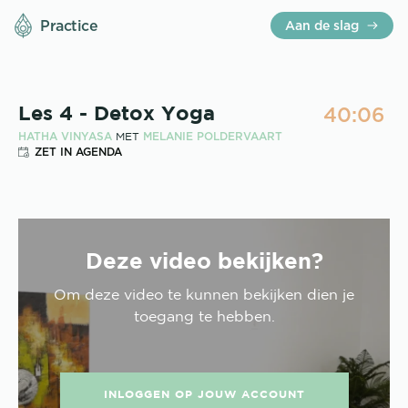
Practice
Aan de slag
40:06
Les 4 - Detox Yoga
HATHA VINYASA
MELANIE POLDERVAART
MET
ZET IN AGENDA
Deze video bekijken?
Om deze
video
te kunnen bekijken dien je
toegang te hebben.
INLOGGEN OP JOUW ACCOUNT