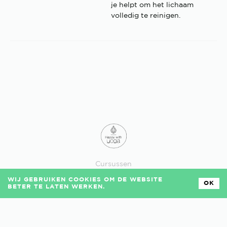
je helpt om het lichaam
volledig te reinigen.
Cursussen
Losse lessen
WIJ GEBRUIKEN COOKIES OM DE WEBSITE
Veelgestelde vragen
OK
BETER TE LATEN WERKEN.
Algemene voorwaarden
Privacy