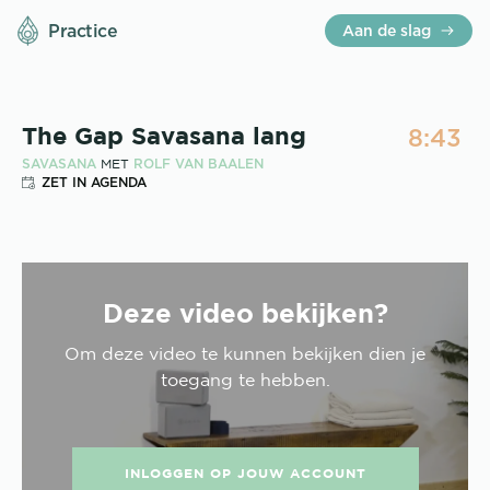
Practice
Aan de slag
8:43
The Gap Savasana lang
SAVASANA
ROLF VAN BAALEN
MET
ZET IN AGENDA
Deze video bekijken?
Om deze
video
te kunnen bekijken dien je
toegang te hebben.
INLOGGEN OP JOUW ACCOUNT