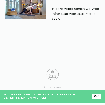
In deze video nemen we Wild
thing stap voor stap met je
door.
Cursussen
Losse lessen
WIJ GEBRUIKEN COOKIES OM DE WEBSITE
Veelgestelde vragen
OK
BETER TE LATEN WERKEN.
Algemene voorwaarden
Privacy