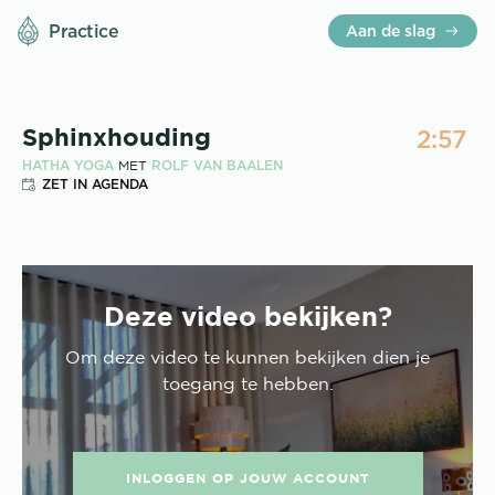
Practice
Aan de slag
2:57
Sphinxhouding
HATHA YOGA
ROLF VAN BAALEN
MET
ZET IN AGENDA
Deze video bekijken?
Om deze
video
te kunnen bekijken dien je
toegang te hebben.
INLOGGEN OP JOUW ACCOUNT