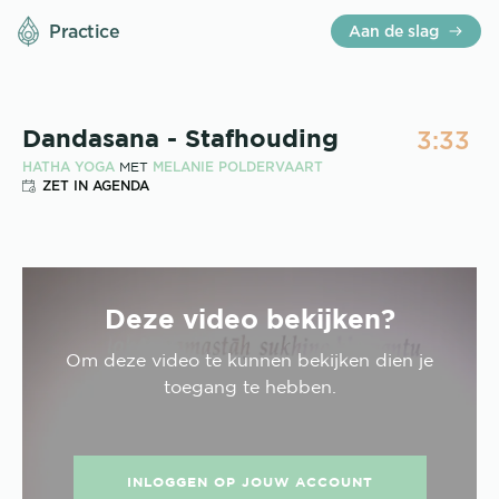
Practice
Aan de slag
3:33
Dandasana - Stafhouding
HATHA YOGA
MELANIE POLDERVAART
MET
ZET IN AGENDA
Deze video bekijken?
Om deze
video
te kunnen bekijken dien je
toegang te hebben.
INLOGGEN OP JOUW ACCOUNT