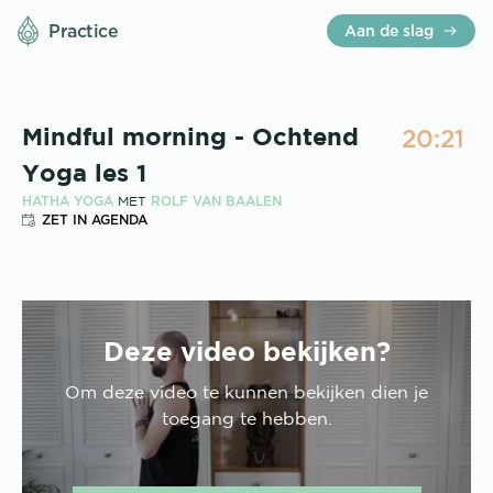
Practice
Aan de slag
20:21
Mindful morning - Ochtend
Yoga les 1
HATHA YOGA
ROLF VAN BAALEN
MET
ZET IN AGENDA
Deze video bekijken?
Om deze
video
te kunnen bekijken dien je
toegang te hebben.