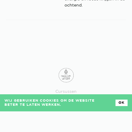
ochtend.
Cursussen
Losse lessen
WIJ GEBRUIKEN COOKIES OM DE WEBSITE
Veelgestelde vragen
OK
BETER TE LATEN WERKEN.
Algemene voorwaarden
Privacy