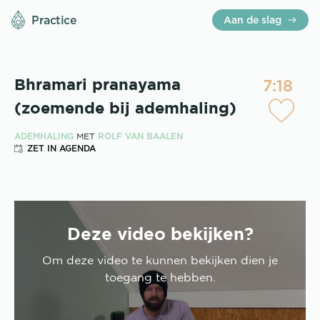
Practice
Aan de slag
7:18
Bhramari pranayama
(zoemende bij ademhaling)
ADEMHALING
ROLF VAN BAALEN
MET
ZET IN AGENDA
Deze video bekijken?
Om deze
video
te kunnen bekijken dien je
toegang te hebben.