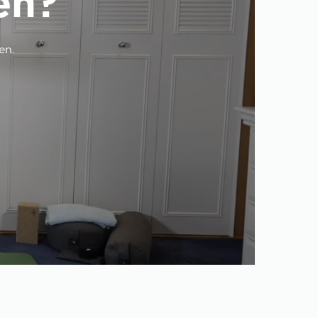
en?
en.