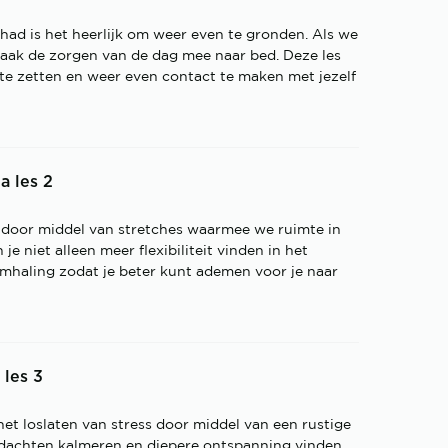
ad is het heerlijk om weer even te gronden. Als we
aak de zorgen van de dag mee naar bed. Deze les
 te zetten en weer even contact te maken met jezelf
a les 2
 door middel van stretches waarmee we ruimte in
e niet alleen meer flexibiliteit vinden in het
mhaling zodat je beter kunt ademen voor je naar
 les 3
het loslaten van stress door middel van een rustige
edachten kalmeren en diepere ontspanning vinden