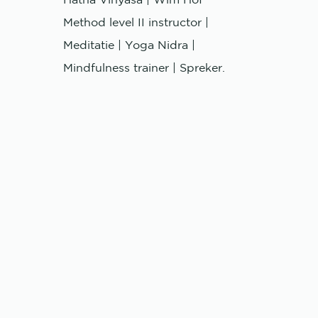
Hatha Vinyasa | Wim Hof
Method level II instructor |
Meditatie | Yoga Nidra |
Mindfulness trainer | Spreker.