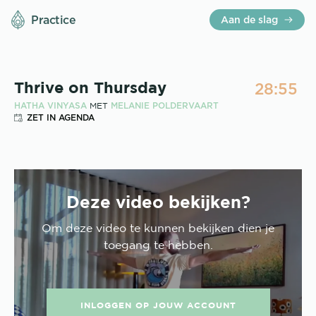
Practice
Aan de slag
28:55
Thrive on Thursday
HATHA VINYASA
MELANIE POLDERVAART
MET
ZET IN AGENDA
Deze video bekijken?
Om deze
video
te kunnen bekijken dien je
toegang te hebben.
INLOGGEN OP JOUW ACCOUNT