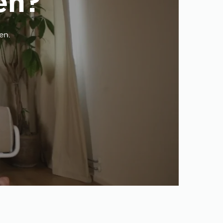
en?
en.