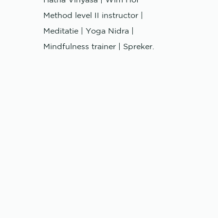
Hatha Vinyasa | Wim Hof
Method level II instructor |
Meditatie | Yoga Nidra |
Mindfulness trainer | Spreker.