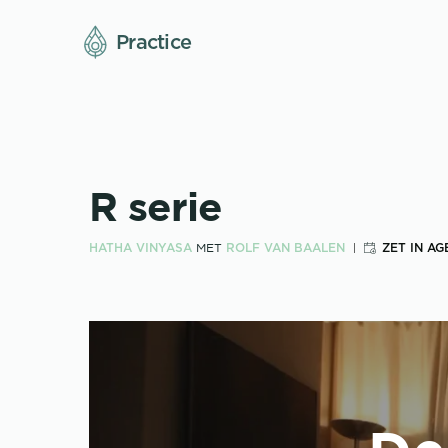
Practice
R serie
HATHA VINYASA
ROLF VAN BAALEN
ZET IN A
MET