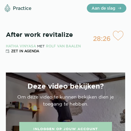
Practice
Aan de slag
After work revitalize
28:26
HATHA VINYASA
ROLF VAN BAALEN
MET
ZET IN AGENDA
Deze video bekijken?
Om deze
video
te kunnen bekijken dien je
toegang te hebben.
INLOGGEN OP JOUW ACCOUNT