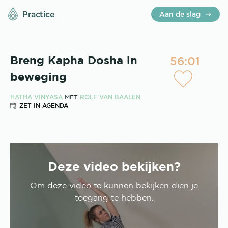
Practice
Aan de slag
56:01
Breng Kapha Dosha in
beweging
HATHA VINYASA
ROLF VAN BAALEN
MET
ZET IN AGENDA
Deze video bekijken?
Om deze
video
te kunnen bekijken dien je
toegang te hebben.