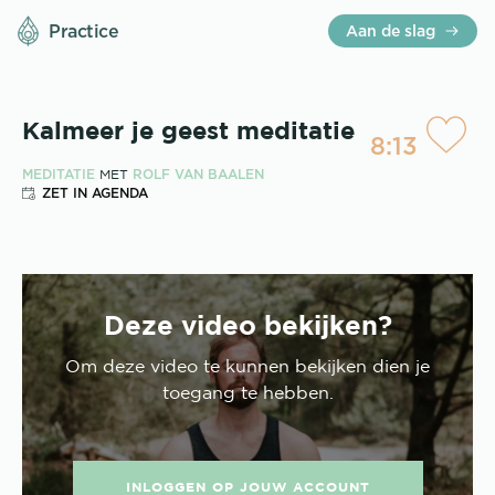
Practice
Aan de slag
Kalmeer je geest meditatie
8:13
MEDITATIE
ROLF VAN BAALEN
MET
ZET IN AGENDA
Deze video bekijken?
Om deze
video
te kunnen bekijken dien je
toegang te hebben.
INLOGGEN OP JOUW ACCOUNT